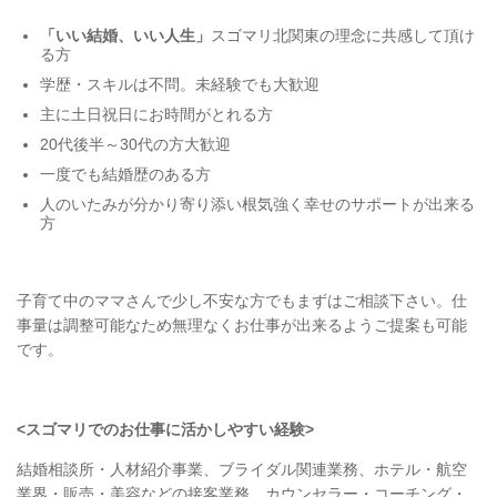
「いい結婚、いい人生」
スゴマリ北関東の理念に共感して頂け
る方
学歴・スキルは不問。未経験でも大歓迎
主に土日祝日にお時間がとれる方
20代後半～30代の方大歓迎
一度でも結婚歴のある方
人のいたみが分かり寄り添い根気強く幸せのサポートが出来る
方
子育て中のママさんで少し不安な方でもまずはご相談下さい。仕
事量は調整可能なため無理なくお仕事が出来るようご提案も可能
です。
<スゴマリでのお仕事に活かしやすい経験>
結婚相談所・人材紹介事業、ブライダル関連業務、ホテル・航空
業界・販売・美容などの接客業務、カウンセラー・コーチング・